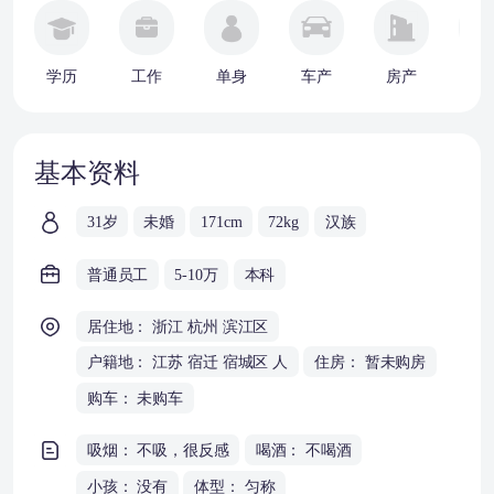
学历
工作
单身
车产
房产
婚
基本资料
31岁
未婚
171cm
72kg
汉族
普通员工
5-10万
本科
居住地： 浙江 杭州 滨江区
户籍地： 江苏 宿迁 宿城区 人
住房： 暂未购房
购车： 未购车
吸烟： 不吸，很反感
喝酒： 不喝酒
小孩： 没有
体型： 匀称