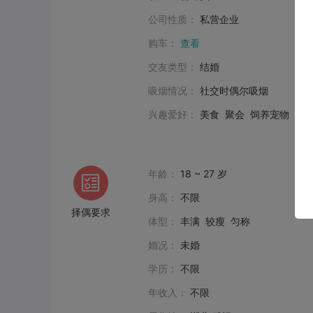
公司性质：
私营企业
购车：
查看
交友类型：
结婚
吸烟情况：
社交时偶尔吸烟
兴趣爱好：
美食 聚会 饲养宠物
年龄：
18 ~ 27 岁
身高：
不限
择偶要求
体型：
丰满 较瘦 匀称
婚况：
未婚
学历：
不限
年收入：
不限