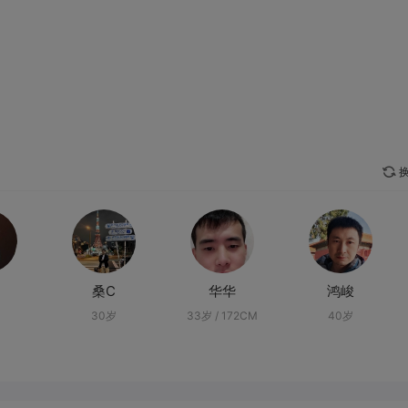
换
桑C
华华
鸿峻
30岁
33岁 / 172CM
40岁