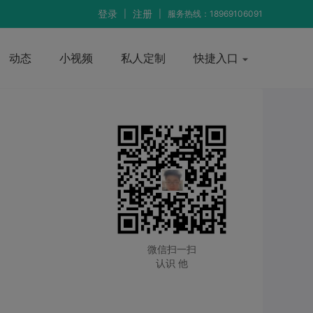
登录
注册
|
|
服务热线：18969106091
动态
小视频
私人定制
快捷入口
微信扫一扫
认识 他