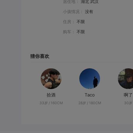
居住地：
湖北 武汉
小孩情况：
没有
住房：
不限
购车：
不限
猜你喜欢
拾酒
Taco
啊了
33岁 / 160CM
28岁 / 180CM
30岁