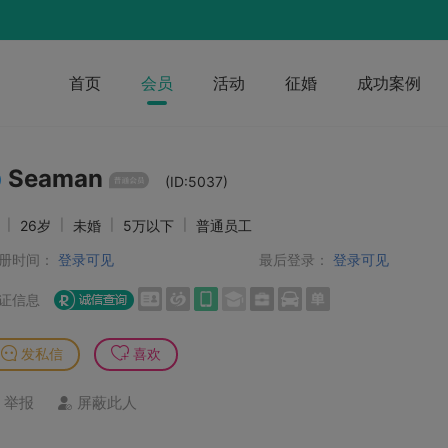
首页
会员
活动
征婚
成功案例
Seaman
(ID:5037)
男
|
26岁
|
未婚
|
5万以下
|
普通员工
册时间：
登录可见
最后登录：
登录可见
证信息
发私信
喜欢
举报
屏蔽此人