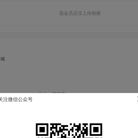
该会员还没上传相册
游戏
星座：
巨蟹座
关注微信公众号
户籍地：
湖北 武汉 江汉区
体重：
115KG
毕业学校：
未填写
年收入：
5万以下