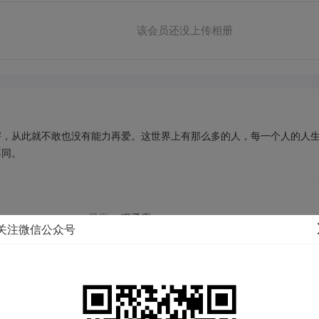
该会员还没上传相册
害，从此就不敢也没有能力再爱。这世界上有那么多的人，每一个人的人
不同。
星座：
狮子座
关注微信公众号
户籍地：
湖北 荆门
体重：
60KG
毕业学校：
未填写
年收入：
5-10万