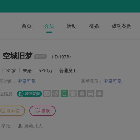
首页
会员
活动
征婚
成功案例
空城旧梦
(ID:1978)
男
|
32岁
|
未婚
|
5-10万
|
普通员工
册时间：
登录可见
最后登录：
登录可见
证信息
发私信
喜欢
举报
屏蔽此人