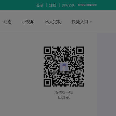
登录
注册
|
|
服务热线：18969106091
动态
小视频
私人定制
快捷入口
微信扫一扫
认识 他