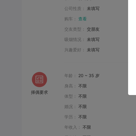
公司性质：
未填写
购车：
查看
交友类型：
交朋友
吸烟情况：
未填写
兴趣爱好：
未填写
年龄：
20 ~ 35 岁
身高：
不限
择偶要求
体型：
不限
婚况：
不限
学历：
不限
年收入：
不限