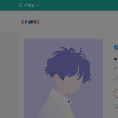
手机版
注
认