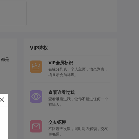
VIP特权
生都是
VIP会员标识
在缘分列表，个人主页，动态列表，
均显示会员标识。
查看谁看过我
查看谁看过我，让你不错过任何一个
有缘人。
交友畅聊
不限聊天次数，同时对方解锁，交友
更畅通。