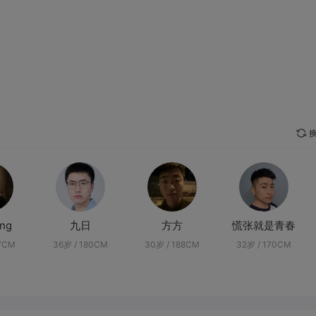
换
ang
九日
方方
慌张就是青春
77CM
36岁 / 180CM
30岁 / 188CM
32岁 / 170CM