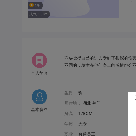
1星
人气：362
不要觉得自己的过去受到了很深的伤
不同的，发生在他们身上的感情也会
个人简介
生肖：
狗
居住地：
湖北 荆门
基本资料
身高：
178CM
学历：
大专
职业：
普通员工