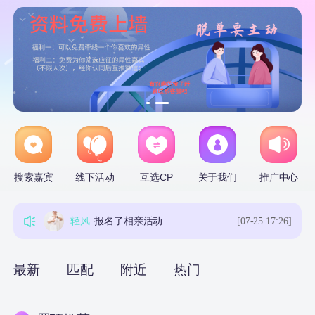
abc
报名了相亲活动
[08-01 22:50]
First choice
查看了[沈沈]的资料
[08-01 11:40]
轻风
报名了相亲活动
[07-25 17:28]
搜索嘉宾
线下活动
互选CP
关于我们
推广中心
狐小刀-管理员
报名了相亲活动
[07-29 10:26]
轻风
报名了相亲活动
[07-25 17:26]
abc
报名了相亲活动
[08-01 22:50]
最新
匹配
附近
热门
First choice
查看了[沈沈]的资料
[08-01 11:40]