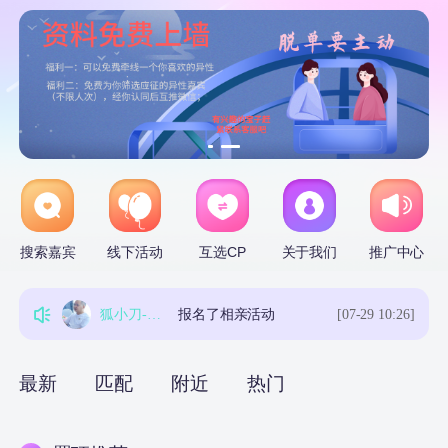
山滢
查看了[嗯嗯]的资料
[昨天 13:40]
轻风
报名了相亲活动
[07-25 17:28]
abc
报名了相亲活动
[08-01 22:50]
搜索嘉宾
线下活动
互选CP
关于我们
推广中心
轻风
报名了相亲活动
[07-25 17:26]
狐小刀-管理员
报名了相亲活动
[07-29 10:26]
山滢
查看了[嗯嗯]的资料
[昨天 13:40]
最新
匹配
附近
热门
轻风
报名了相亲活动
[07-25 17:28]