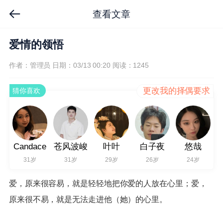
查看文章
爱情的领悟
作者：管理员
日期：03/13 00:20
阅读：1245
更改我的择偶要求
猜你喜欢
Candace
苍风波峻
叶叶
白子夜
悠哉
31岁
31岁
29岁
26岁
24岁
爱，原来很容易，就是轻轻地把你爱的人放在心里；爱，
原来很不易，就是无法走进他（她）的心里。